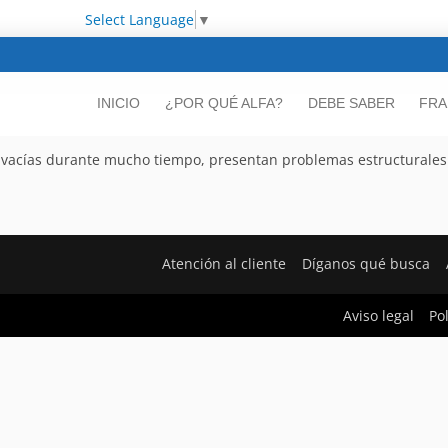
Select Language
▼
INICIO
¿POR QUÉ ALFA?
DEBE SABER
FRA
o vacías durante mucho tiempo, presentan problemas estructurales
Atención al cliente
Díganos qué busca
Aviso legal
Po