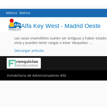
México
Bolivia
Alfa Key West - Madrid Oeste
Las casas invendibles suelen ser antiguas y haber estad
vista y pueden tener cargas o estar ‘okupadas’ ….
Descargar artículo
Inmobiliaria de Administradores Alfa