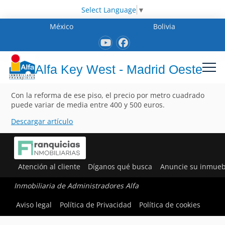
Select Language
▼
México
Bolivia
Alfa Key West - Madrid Oeste
Con la reforma de ese piso, el precio por metro cuadrado
puede variar de media entre 400 y 500 euros.
Descargar artículo
Atención al cliente
Díganos qué busca
Anuncie su inmueb
Inmobiliaria de Administradores Alfa
Aviso legal
Política de Privacidad
Política de cookies