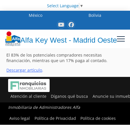
Select Language
▼
México
Bolivia
Alfa Key West - Madrid Oeste
El 83% de los potenciales compradores necesitas
financiación, mientras que un 17% paga al contado.
Descargar artículo
.
Atención al cliente
Díganos qué busca
Anuncie su inmueb
Inmobiliaria de Administradores Alfa
Aviso legal
Política de Privacidad
Política de cookies