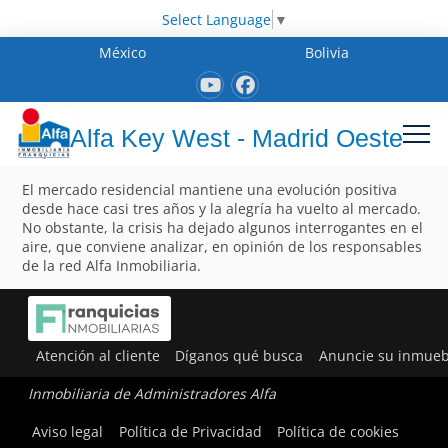
Select Language
▼
México
Bolivia
Alfa Key West - Madrid Oeste
El mercado residencial mantiene una evolución positiva
desde hace casi tres años y la alegría ha vuelto al mercado.
No obstante, la crisis ha dejado algunos interrogantes en el
aire, que conviene analizar, en opinión de los responsables
de la red Alfa Inmobiliaria.
Atención al cliente
Díganos qué busca
Anuncie su inmueb
Inmobiliaria de Administradores Alfa
Aviso legal
Política de Privacidad
Política de cookies