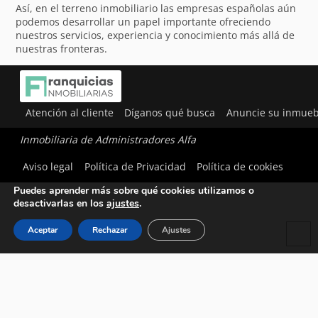
Así, en el terreno inmobiliario las empresas españolas aún
podemos desarrollar un papel importante ofreciendo
nuestros servicios, experiencia y conocimiento más allá de
nuestras fronteras.
Atención al cliente
Díganos qué busca
Anuncie su inmueb
Inmobiliaria de Administradores Alfa
Utilizamos cookies para ofrecerte la mejor experiencia en
Aviso legal
Política de Privacidad
Política de cookies
nuestra web.
Puedes aprender más sobre qué cookies utilizamos o
desactivarlas en los
ajustes
.
Aceptar
Rechazar
Ajustes