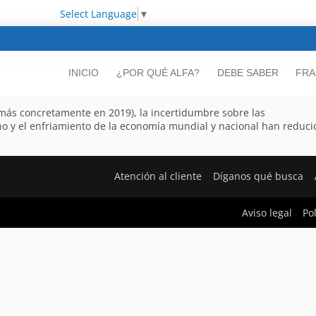
Select Language
▼
INICIO
¿POR QUÉ ALFA?
DEBE SABER
FRA
(y más concretamente en 2019), la incertidumbre sobre las
o y el enfriamiento de la economía mundial y nacional han reduci
Atención al cliente
Díganos qué busca
Aviso legal
Po