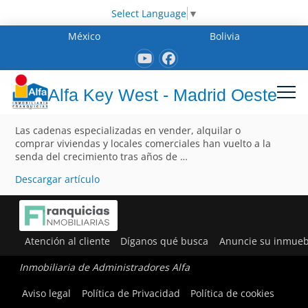
Select Language
▼
México
Bolivia
Alfa Key West - Madrid Oeste
Las cadenas especializadas en vender, alquilar o
comprar viviendas y locales comerciales han vuelto a la
senda del crecimiento tras años de …
Descargar artículo
Atención al cliente
Díganos qué busca
Anuncie su inmueb
Inmobiliaria de Administradores Alfa
Aviso legal
Política de Privacidad
Política de cookies