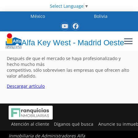
Select Language
▼
México
Bolivia
Alfa Key West - Madrid Oeste
Después de que el mercado se haya profesionalizado y
hecho mucho más
competitivo, sólo sobreviven las empresas que ofrecen alto
valor añadido.
Descargar artículo
Atención al cliente
Díganos qué busca
Anuncie su inmueb
Inmobiliaria de Administradores Alfa