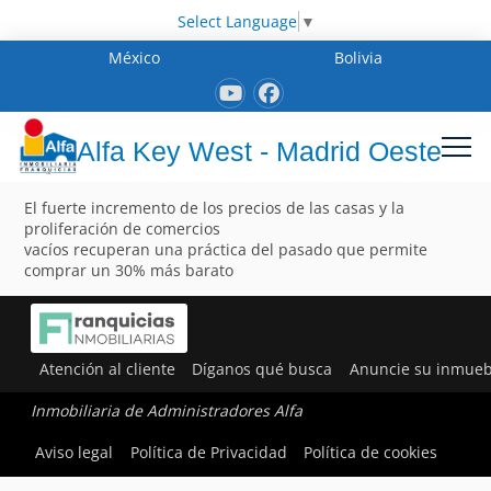
Select Language
▼
México
Bolivia
Alfa Key West - Madrid Oeste
El fuerte incremento de los precios de las casas y la
proliferación de comercios
vacíos recuperan una práctica del pasado que permite
comprar un 30% más barato
Atención al cliente
Díganos qué busca
Anuncie su inmueb
Inmobiliaria de Administradores Alfa
Aviso legal
Política de Privacidad
Política de cookies