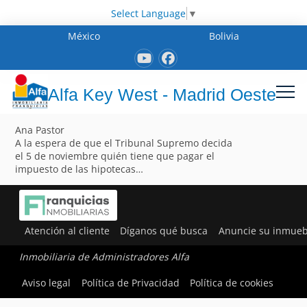
Select Language
▼
México
Bolivia
Alfa Key West - Madrid Oeste
Ana Pastor
A la espera de que el Tribunal Supremo decida
el 5 de noviembre quién tiene que pagar el
impuesto de las hipotecas…
Atención al cliente
Díganos qué busca
Anuncie su inmueb
Inmobiliaria de Administradores Alfa
Aviso legal
Política de Privacidad
Política de cookies