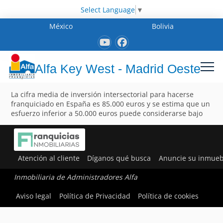
Select Language
▼
México
Bolivia
Alfa Key West - Madrid Oeste
La cifra media de inversión intersectorial para hacerse
franquiciado en España es 85.000 euros y se estima que un
esfuerzo inferior a 50.000 euros puede considerarse bajo
Atención al cliente
Díganos qué busca
Anuncie su inmueb
Inmobiliaria de Administradores Alfa
Aviso legal
Política de Privacidad
Política de cookies