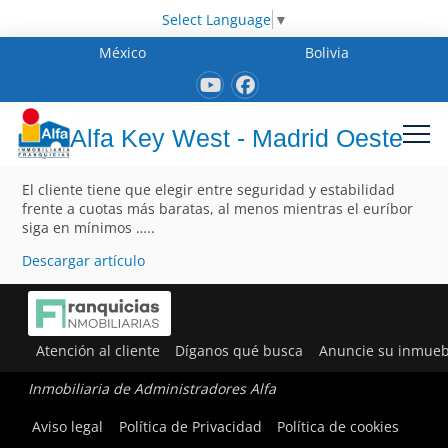
Select Language
▼
México
Bolivia
Alfa Key West - Madrid Oeste
El cliente tiene que elegir entre seguridad y estabilidad
frente a cuotas más baratas, al menos mientras el euríbor
siga en mínimos …..
Descargar artículo
Atención al cliente
Díganos qué busca
Anuncie su inmueb
Inmobiliaria de Administradores Alfa
Aviso legal
Política de Privacidad
Política de cookies