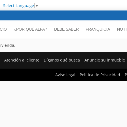
Select Language
▼
ICIO
¿POR QUÉ ALFA?
DEBE SABER
FRANQUICIA
NOTI
ivienda.
Atención al cliente
Díganos qué busca
Anuncie su inmueble
Aviso legal
Política de Privacidad
P