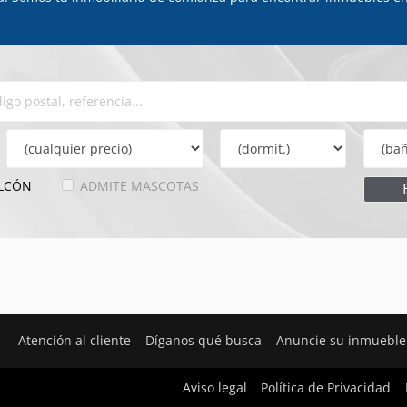
LCÓN
ADMITE MASCOTAS
Atención al cliente
Díganos qué busca
Anuncie su inmueble
Aviso legal
Política de Privacidad