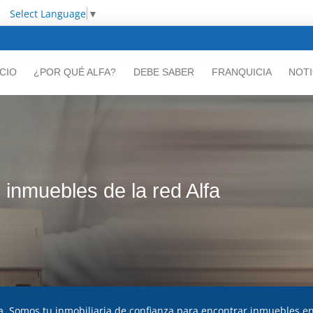
Select Language
▼
ICIO
¿POR QUÉ ALFA?
DEBE SABER
FRANQUICIA
NOTI
inmuebles de la red Alfa
a. Somos tu inmobiliaria de confianza para encontrar inmuebles e